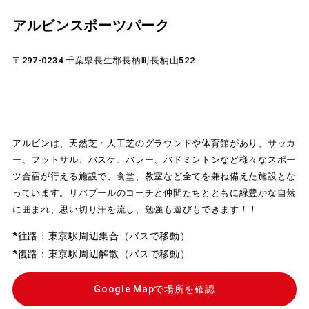
アルビンスポーツパーク
〒297-0234 千葉県長生郡長柄町長柄山522
アルビンは、天然芝・人工芝のグラウンドや体育館があり、サッカ
ー、フットサル、バスケ、バレー、バドミントンなど様々なスポー
ツ合宿が行える施設で、食堂、教室など全てを兼ね備えた施設とな
っています。リバプールのコーチと仲間たちとともに緑豊かな自然
に囲まれ、思い切り汗を流し、勉強も遊びもできます！！
*往路：東京駅周辺集合（バスで移動）
*復路：東京駅周辺解散（バスで移動）
Google Mapで場所を確認