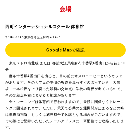
会場
西町インターナショナルスクール 体育館
〒106-0046 東京都港区元麻布2-14-7
Google Mapで確認
・東京メトロ南北線 または 都営大江戸線麻布十番駅4番出口から徒歩10
分
・麻布十番駅4番出口を出ると、目の前にオスロコーヒーというカフェ
があります。そのカフェの左側の坂道を真っすぐのぼっていき、大黒
坂、一本松坂を上り切った最初の交差点に学校の看板が出ているので、
その交差点を右にまがると施設があります
・全トレーニングは体育館で行われますので、天候に関係なくトレーニ
ングは開催されます。ただし、荒天で公共の交通機関が止まるなどの時
は事務局判断、もしくは施設都合で休講となる場合がございますので、
その際はご登録いただいたメールアドレスに一斉配信でご連絡いたしま
す。